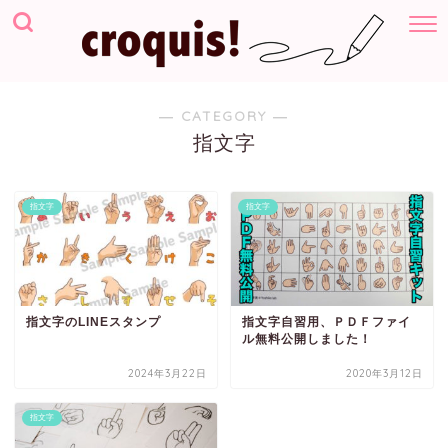
― CATEGORY ―
指文字
指文字
指文字
指文字のLINEスタンプ
指文字自習用、ＰＤＦファイ
ル無料公開しました！
2024年3月22日
2020年3月12日
指文字