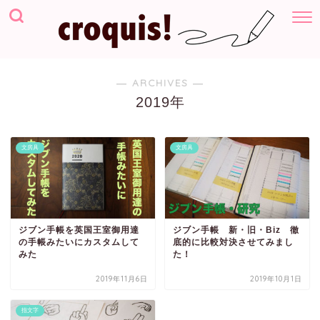
― ARCHIVES ―
2019年
文房具
文房具
ジブン手帳を英国王室御用達
ジブン手帳 新・旧・Biz 徹
の手帳みたいにカスタムして
底的に比較対決させてみまし
みた
た！
2019年11月6日
2019年10月1日
指文字